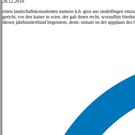
28.12.2010
einen landschaftskonsulenten namens k.h. gros aus sindelfingen einzus
gericht, vor den kaiser in wien. der gab ihnen recht, woraufhin friedri
diesen jahrhundertfund begeistern, denn: umsatz ist der appplaus des 