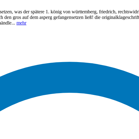
etzen, was der spätere 1. könig von württemberg, friedrich, rechtswidri
ch den gros auf dem asperg gefangensetzen ließ! die originalklageschrift 
händle...
mehr