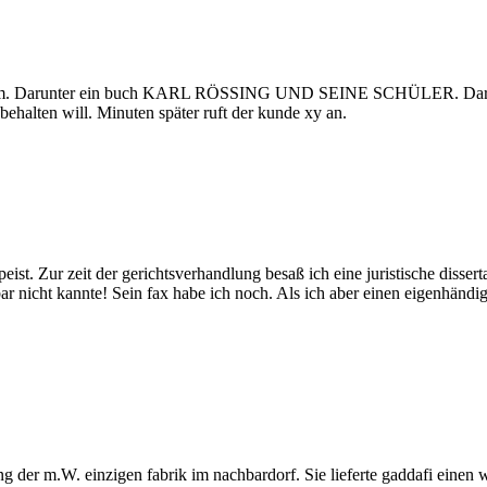
n kam. Darunter ein buch KARL RÖSSING UND SEINE SCHÜLER. Darin 1 k
behalten will. Minuten später ruft der kunde xy an.
st. Zur zeit der gerichtsverhandlung besaß ich eine juristische disserta
ar nicht kannte! Sein fax habe ich noch. Als ich aber einen eigenhändig
ng der m.W. einzigen fabrik im nachbardorf. Sie lieferte gaddafi einen we