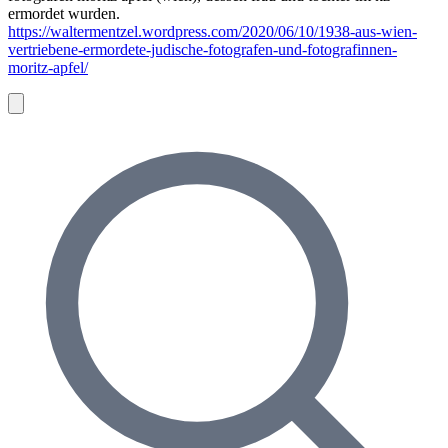
ermordet wurden.
https://waltermentzel.wordpress.com/2020/06/10/1938-aus-wien-
vertriebene-ermordete-judische-fotografen-und-fotografinnen-
moritz-apfel/