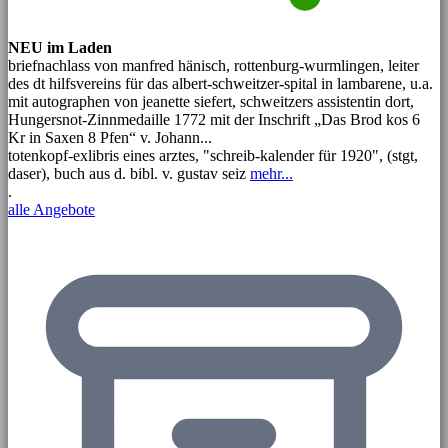
NEU im Laden
briefnachlass von manfred hänisch, rottenburg-wurmlingen, leiter
des dt hilfsvereins für das albert-schweitzer-spital in lambarene, u.a.
mit autographen von jeanette siefert, schweitzers assistentin dort,
Hungersnot-Zinnmedaille 1772 mit der Inschrift „Das Brod kos 6
Kr in Saxen 8 Pfen“ v. Johann...
totenkopf-exlibris eines arztes, "schreib-kalender für 1920", (stgt,
daser), buch aus d. bibl. v. gustav seiz
mehr...
.
alle Angebote