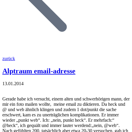
zurück
Alptraum email-adresse
13.01.2014
Gerade habe ich versucht, einem alten und schwerhörigen mann, der
mir ein foto mailen wollte, meine email zu diktieren. Da heck und
@ und web ähnlich klingen und zudem 1 dot/punkt die sache
erschwert, kam es zu unerträglichen komplikationen. Er immer
wieder „punkt web“. Ich: „nein, punkt heck“. Er mehrfach:“
@heck“, ich gequält und immer lauter werdend:„nein, @web“.
Nach gefühlten 200, tatsächlich aber etwa 20-30 versuchen, gab ich