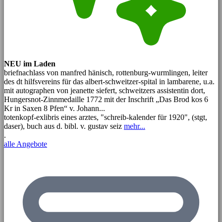
NEU im Laden
briefnachlass von manfred hänisch, rottenburg-wurmlingen, leiter
des dt hilfsvereins für das albert-schweitzer-spital in lambarene, u.a.
mit autographen von jeanette siefert, schweitzers assistentin dort,
Hungersnot-Zinnmedaille 1772 mit der Inschrift „Das Brod kos 6
Kr in Saxen 8 Pfen“ v. Johann...
totenkopf-exlibris eines arztes, "schreib-kalender für 1920", (stgt,
daser), buch aus d. bibl. v. gustav seiz
mehr...
.
alle Angebote